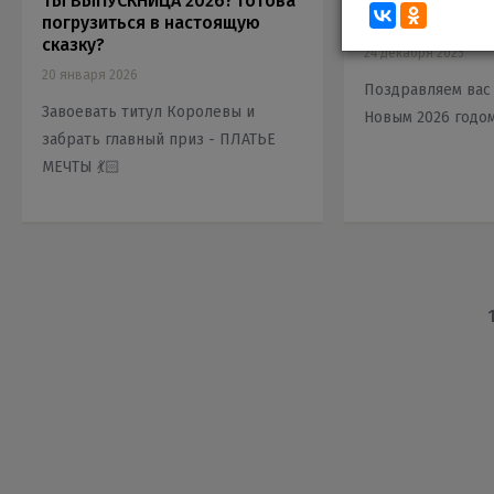
ТЫ ВЫПУСКНИЦА 2026? Готова
Режим работы 
погрузиться в настоящую
праздники!
сказку?
24 декабря 2025
20 января 2026
Поздравляем вас
Завоевать титул Королевы и
Новым 2026 годом
забрать главный приз - ПЛАТЬЕ
МЕЧТЫ 💃🏻