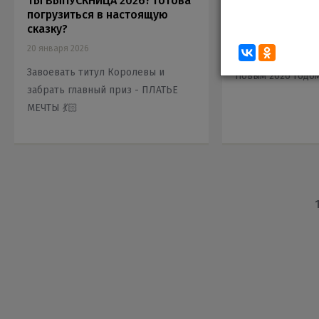
ТЫ ВЫПУСКНИЦА 2026? Готова
Режим работы 
погрузиться в настоящую
праздники!
сказку?
24 декабря 2025
20 января 2026
Поздравляем вас
Завоевать титул Королевы и
Новым 2026 годом
забрать главный приз - ПЛАТЬЕ
МЕЧТЫ 💃🏻